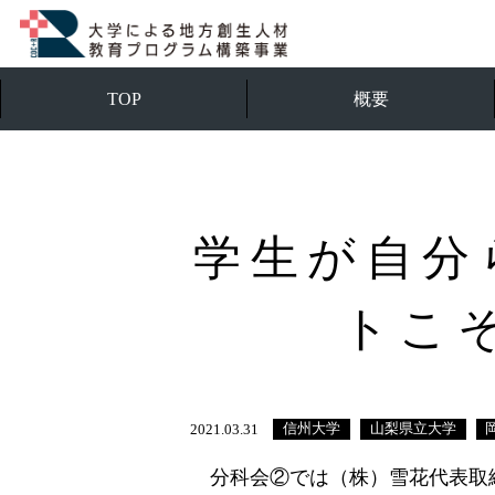
TOP
概要
学生が自分
トこ
信州大学
山梨県立大学
2021.03.31
分科会②では（株）雪花代表取締