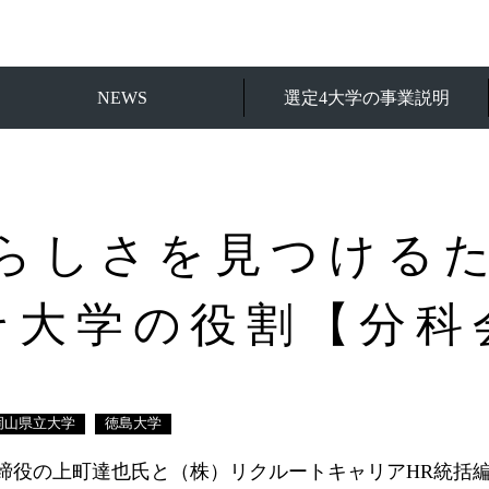
NEWS
選定4大学の事業説明
らしさを見つける
そ大学の役割【分科
岡山県立大学
徳島大学
役の上町達也氏と（株）リクルートキャリアHR統括