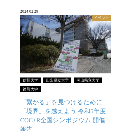
2024.02.29
イベント
信州大学
山梨県立大学
岡山県立大学
徳島大学
「繋がる」を見つけるために
「境界」を越えよう 令和5年度
COC+R全国シンポジウム 開催
報告