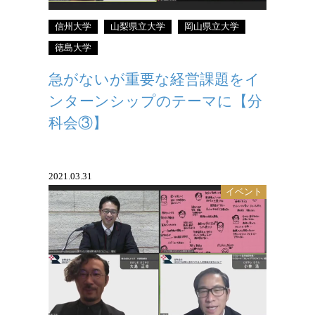
信州大学
山梨県立大学
岡山県立大学
徳島大学
急がないが重要な経営課題をイ
ンターンシップのテーマに【分
科会③】
2021.03.31
イベント
偏差値だけにとどまらず、時代の変化に
合わせて多様な評価軸を