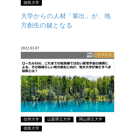
徳島大学
大学からの人材「輩出」が、地
方創生の鍵となる
2022.03.07
イベント
令和３年度 全国シンポジウム（DAY1）
基調講演
信州大学
山梨県立大学
岡山県立大学
徳島大学