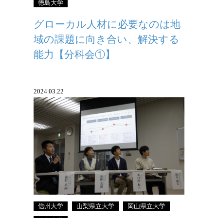
徳島大学
グローカル人材に必要なのは地
域の課題に向き合い、解決する
能力【分科会①】
2024.03.22
信州大学
山梨県立大学
岡山県立大学