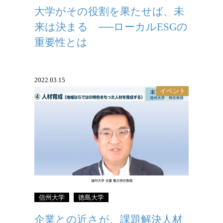
大学がその役割を果たせば、未
来は決まる ──ローカルESGの
重要性とは
2022.03.15
イベント
COR+R 全国シンポジウム ワークショッ
プ4まとめ
信州大学
徳島大学
企業との近さが、課題解決人材