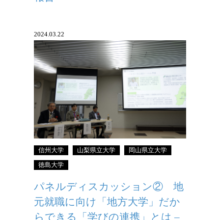
2024.03.22
信州大学
山梨県立大学
岡山県立大学
徳島大学
パネルディスカッション② 地
元就職に向け「地方大学」だか
らできる「学びの連携」とは –