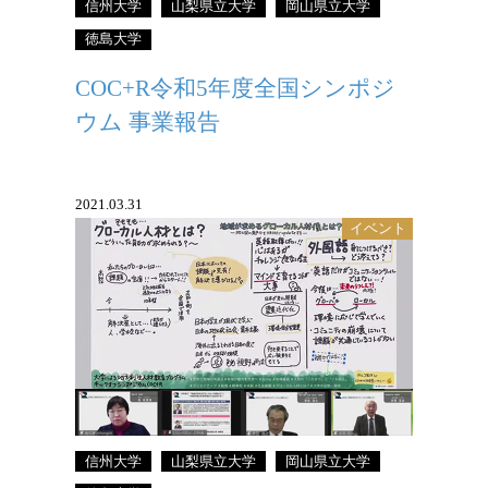
信州大学
山梨県立大学
岡山県立大学
徳島大学
COC+R令和5年度全国シンポジ
ウム 事業報告
2021.03.31
イベント
グローカル人材に必要なのは地域の課題
に向き合い、解決する能力
信州大学
山梨県立大学
岡山県立大学