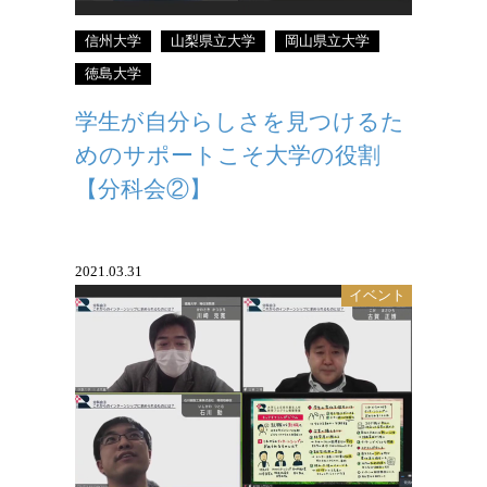
信州大学
山梨県立大学
岡山県立大学
徳島大学
学生が自分らしさを見つけるた
めのサポートこそ大学の役割
【分科会②】
2021.03.31
イベント
急がないが重要な経営課題をインターン
シップのテーマに