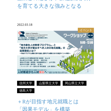
を育てる大きな強みとなる
2022.03.18
イベント
「COC+R」令和3年度全国シンポジウム2
日目ワークショップ
信州大学
山梨県立大学
岡山県立大学
徳島大学
＋Rが目指す地元就職とは
「因果モデル」を構築