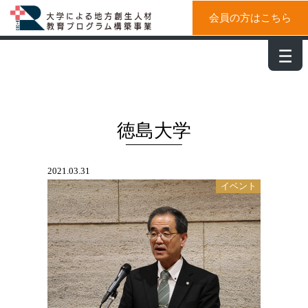
会員の方はこちら
－
－
－
徳島大学
2021.03.31
イベント
「COC+R」キックオフシンポジウムが開
催されました。