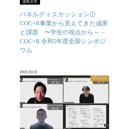
徳島大学
パネルディスカッション①
COC+R事業から見えてきた成果
と課題 〜学生の視点から～ –
COC+R 令和5年度全国シンポジ
ウム
2021.03.31
イベント
学生が自分らしさを見つけるためのサポ
ートこそ大学の役割